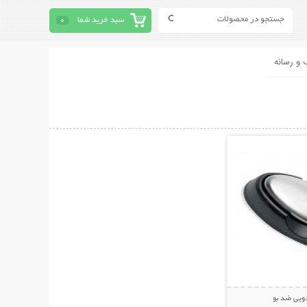
سبد خرید شما
0
 و رسانه
حات بیشتر
ويي ضد بو