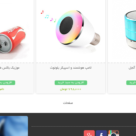
 آنجل
لامپ هوشمند و اسپیکر بلوتوث
موزیک باکس طر
خرید
افزودن به سبد خرید
افزودن به
798,000 تومان
نام
36,000 توم
صفحات