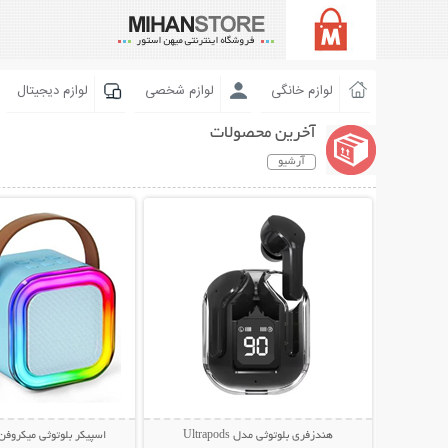
لوازم خانگی
لوازم شخصی
لوازم دیجیتال
آخرین محصولات
آرشیو
نمایش توضیحات بیشتر
نمایش توضیحات 
هندزفری بلوتوثی مدل Ultrapods
اسپیکر بلوتوثی میکروفن