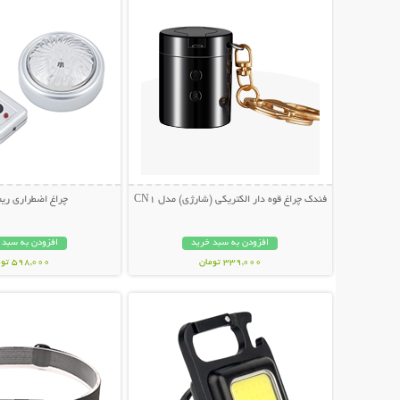
فندک چراغ قوه دار الکتریکی (شارژی) مدل CN1
چراغ اضطراری ریم
افزودن به سبد خرید
افزودن به سبد 
339,000 تومان
598,000 تومان
نمایش توضیحات بیشتر
نمایش توضیحات 