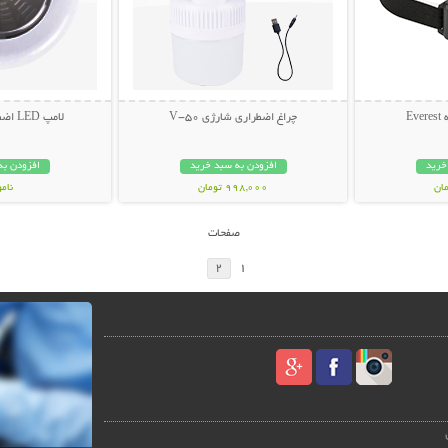
چراغ اضطراری شارژی V-50
لامپ LED اضطراری POWER
خرید
افزودن به سبد خرید
افزودن به
998,000 تومان
نام
59,000 توم
صفحات
2
1