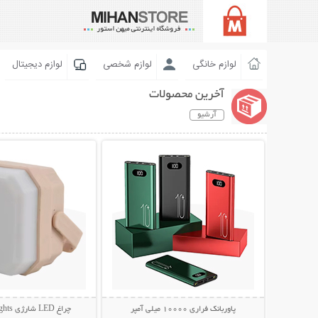
لوازم خانگی
لوازم شخصی
لوازم دیجیتال
آخرین محصولات
آرشیو
نمایش توضیحات بیشتر
نمایش توضیحات 
پاوربانک فراری 10000 میلی آمپر
چراغ LED شارژی Camping Lights