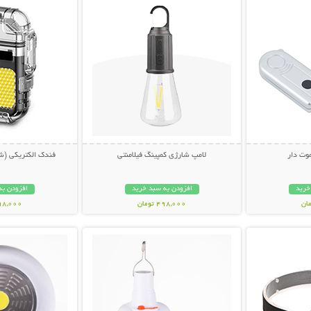
وت دار
لامپ شارژی کمپینگ فیلامنتی
فندک الکتریکی (شا
خرید
افزودن به سبد خرید
افزودن به
498,000 تومان
598,000 تو
بیشتر
نمایش توضیحات بیشتر
نمایش توضی