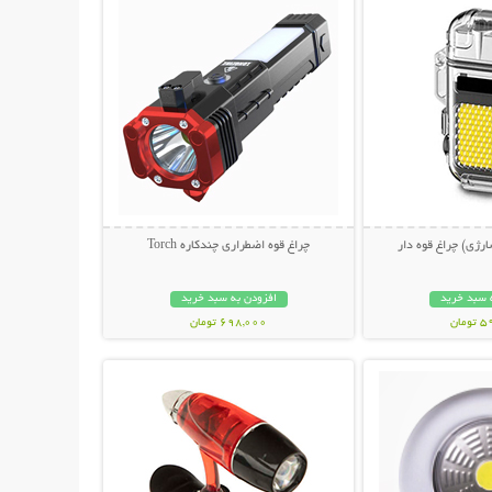
رژی) چراغ قوه دار
چراغ قوه اضطراری چندکاره Torch
 سبد خرید
افزودن به سبد خرید
مان
698,000 تومان
حات بیشتر
نمایش توضیحات بیشتر