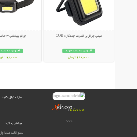
مینی چراغ پر قدرت چندکاره COB
چراغ پیشانی 3 حالته Everest
افزودن به سبد خرید
افزودن به سبد 
198,000 تومان
198,000 تومان
مارا دنبال کنید
<<<
بیشتر بدانید
سئوالات متداول