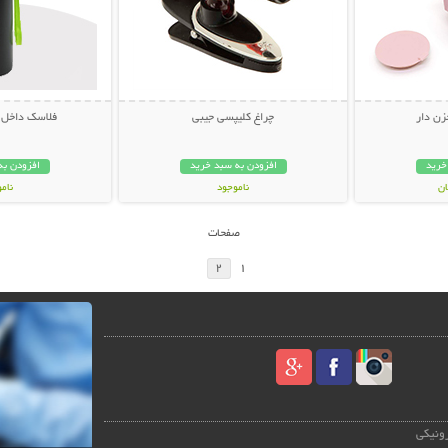
زن دار
چراغ کلیپسی جیبی
فلاسک داخل استی
خرید
افزودن به سبد خرید
افزودن به
ناموجود
نام
99,000 تومان
139,000 تو
صفحات
2
1
رونیکی