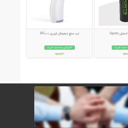
ل Sports
تب سنج دیجیتال لیزری HG01
 سبد خرید
افزودن به سبد خرید
وجود
ناموجود
مان
349,000 تومان