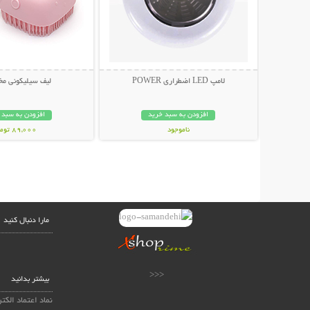
لامپ LED اضطراری POWER
لیف سیلیکونی مخ
افزودن به سبد خرید
افزودن به سبد 
ناموجود
89,000 تومان
59,000 تومان
مارا دنبال کنید
<<<
بیشتر بدانید
نماد اعتماد الکت