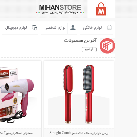
لوازم خانگی
لوازم شخصی
لوازم دیجیتال
آخرین محصولات
آرشیو
نمایش توضیحات بیشتر
نمایش توضیحات 
برس حرارتی صاف کننده مو Straight Comb
سشوار مسافرتی نووآ مدل -1290