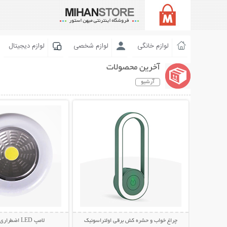
لوازم خانگی
لوازم شخصی
لوازم دیجیتال
آخرین محصولات
آرشیو
نمایش توضیحات بیشتر
نمایش توضیحات 
چراغ خواب و حشره کش برقی اولتراسونیک
لامپ LED اضطراری POWER