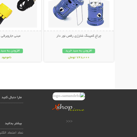
چراغ کمپینگ شارژی رقص نور دار
مینی جاروبرقی USB
افزودن به سبد خرید
افزودن به سبد 
748,000 تومان
ناموجود
238,000 تومان
مارا دنبال کنید
<<<
بیشتر بدانید
نماد اعتماد الکت