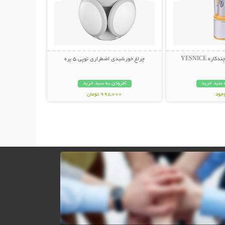
ه YESNICE
چراغ خورشیدی اضطراری توپی 5 پره
 سبد خرید
افزودن به سبد خرید
وجود
998,000 تومان
مان