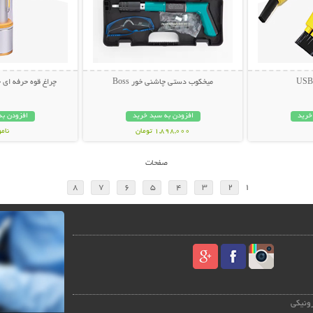
میخکوب دستی چاشنی خور Boss
چراغ قوه حرفه ای چندکار
خرید
افزودن به سبد خرید
افزودن به
1,898,000 تومان
نام
798,000 تو
صفحات
8
7
6
5
4
3
2
1
رونیکی