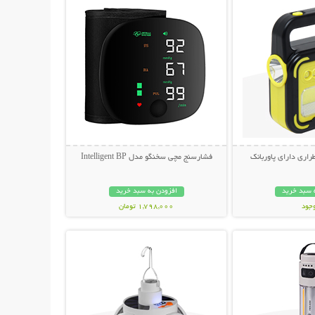
راری دارای پاوربانک
فشارسنج مچی سخنگو مدل Intelligent BP
 سبد خرید
افزودن به سبد خرید
وجود
1,798,000 تومان
حات بیشتر
نمایش توضیحات بیشتر
مان