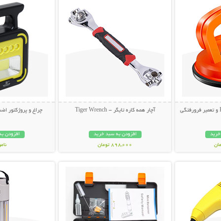
آچار همه کاره تایگر - Tiger Wrench
چراغ و پروژکتور اضط
خرید
افزودن به سبد خرید
افزودن به
898,000 تومان
نام
بیشتر
نمایش توضیحات بیشتر
نمایش توضی
998,000 تو