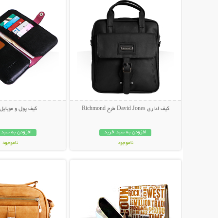
کیف اداری David Jones طرح Richmond
کیف پول و موبایل orna
افزودن به سبد خرید
افزودن به سبد 
ناموجود
ناموجود
نمایش توضیحات بیشتر
نمایش توضیحات 
89,000 تومان
49,000 تومان