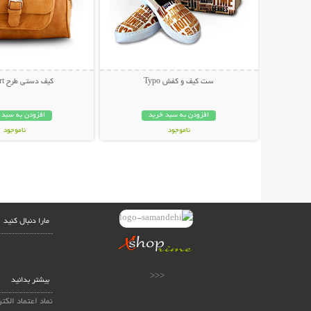
ست کیف و کفش Typo
کیف دستی طرح Passport
افزودن به سبد خرید
افزودن به سبد 
ناموجود
ناموجود
399,000 تومان
149,000 تومان
مارا دنبال کنید
<<<
بیشتر بدانید
نماد اعتماد الکت