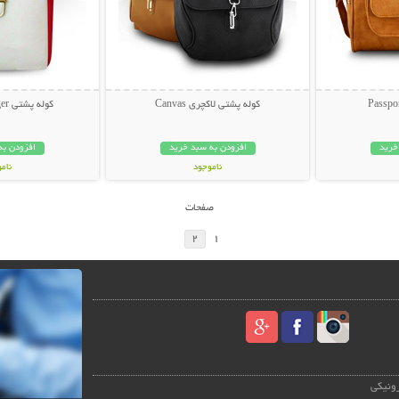
کوله پشتی لاکچری Canvas
کوله پشتی Tommy Hilfiger
خرید
افزودن به سبد خرید
افزودن به
ناموجود
نام
69,000 تومان
45,000 توم
صفحات
2
1
رونیکی