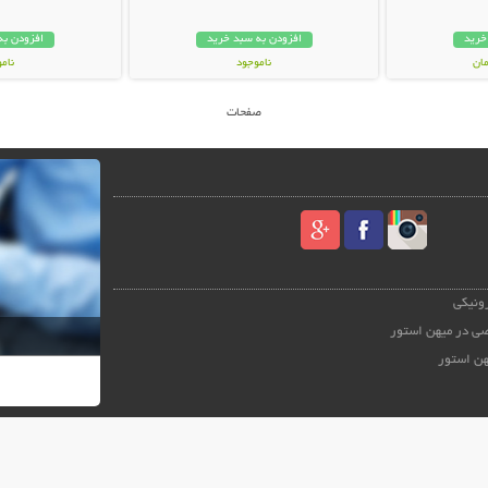
خرید
افزودن به سبد خرید
افزودن به
ناموجود
نام
59,000 تومان
49,000 توم
صفحات
رونیکی
ی در میهن استور
هن استور