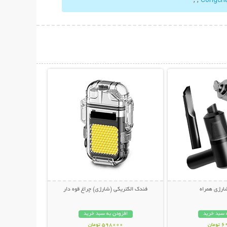
حات بیشتر
نمایش توضیحات بیشتر
ارژی همراه
فندک الکتریکی (شارژی) چراغ قوه دار
 سبد خرید
افزودن به سبد خرید
مان
598000 تومان