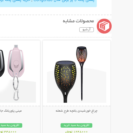
محصولات مشابه
آرشیو
نمایش توضیحات بیشتر
نمایش توضیحات 
چراغ خورشیدی باغچه طرح شعله
مینی پاوربانک ج
افزودن به سبد خرید
افزودن به سبد 
1248000 تومان
448000 تومان