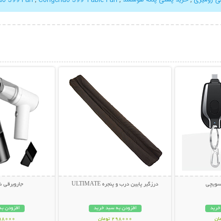
بیشتر
نمایش توضیحات بیشتر
نمایش توضی
اسویچی
درزگیر پایین درب و پنجره ULTIMATE
جاروبرقی ش
خرید
افزودن به سبد خرید
افزودن به
298000 تومان
698000 تو