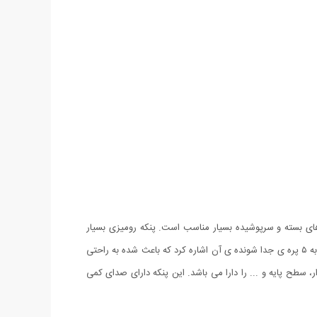
هوای محیط های بسته و سرپوشیده بسیار مناسب است. پنکه رومیزی بسیار
سبک و قابل حمل است و به راحتی می توان آن را بر روی لبه میز نصب و مورد استفاده قرار داد. این پنکه دارای خصوصیات خوبی است که می توان به ۵ پره ی جدا شونده ی آن اشاره کرد که باعث شده به راحتی
سقف، گوشه میز، دیوار، سطح پایه و ... را دارا می باشد. این پنکه دارای صدای کمی