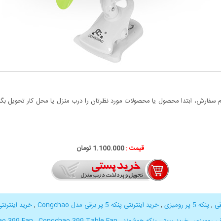
سفارش، ابتدا محصول یا محصولات مورد نظرتان را درب منزل یا محل کار تحویل بگیری
قیمت :
1.100.000 تومان
,
پنکه 5 پر رومیزی
,
خرید اینترنتی پنکه 5 پر برقی مدل Congchao
,
خرید اینترنتی پنکه
قی رومیزی
,
خرید پستی پنکه هوشمند
,
Congchao 399 Table Fan
,
ao 399 Fan