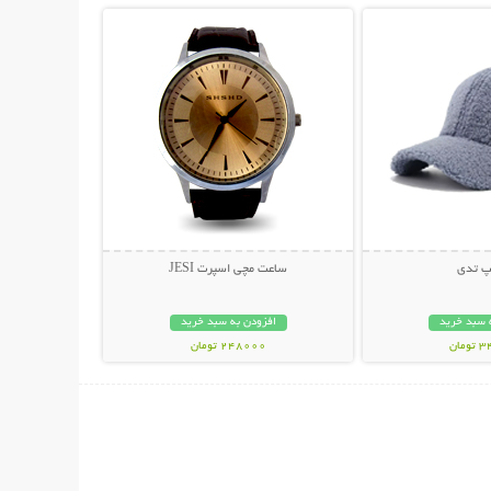
کپ تدی
ساعت مچی اسپرت JESI
 سبد خرید
افزودن به سبد خرید
مان
248000 تومان