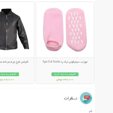
جوراب سیلیکونی ترک پا Spa Gel Socks
کاپشن طرح چرم مردانه مدل MAN
افزودن به سبد خرید
افزودن به سبد 
238000 تومان
898000 تومان
نـــظرات
نام