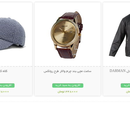
DAR
ساعت مچی بند چرم والار طرح رولکس
کلاه 
خرید
افزودن به سبد خرید
افزودن به
348000 تومان
348000 تو