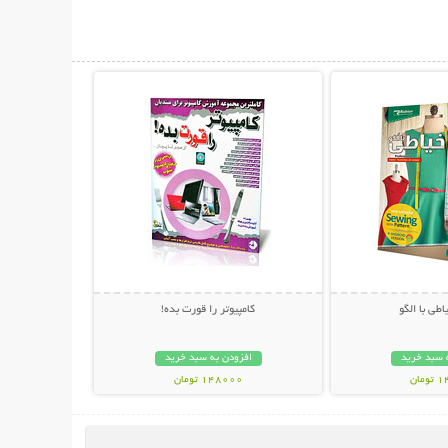
حات بیشتر
نمایش توضیحات بیشتر
طی با الگو
کامپیوتر را قورت بده!
 سبد خرید
افزودن به سبد خرید
مان
148000 تومان