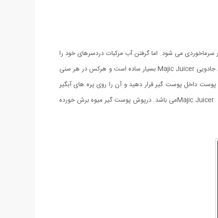
دن در برابر سرماخوردی می شود. اما گرفتن آب مرکبات دردسرهای خود را
دارد ولی با آبمیوه گیری جادویی به راحتی هرچه بیشتر می توانید با چند حرکت ساده آب پرتقال، لیمو، کیو و ... را بگیرید. طرز استفاده از آبمیوه گیری جادویی Majic Juicer بسیار ساده است و هرکس در هر سنی
رف پوست داخل پوست گیر قرار دهید و آن را روی پره های آبگیر
بفشارید و با چرخش به سمت چپ و راست تا آخرین قطره آب میوه را خارج نمایید. گرفتن آب مرکبات بدون دخالت مستقیم دست از مهمترین عملکرد Majic Juicerمی باشد. درپوش پوست گیر میوه برش خورده