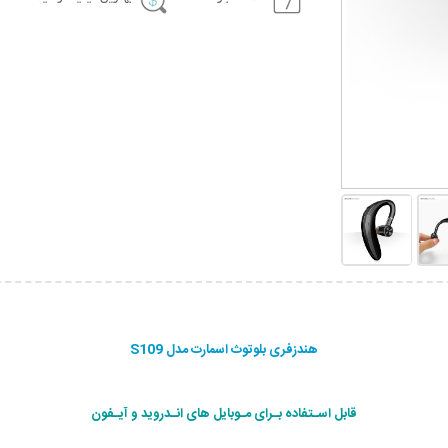
هندزفری بلوتوث اسمارت مدل S109
قابل اسـتفاده بـرای مـوبایل های انـدروید و آیـفون