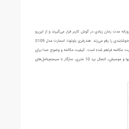
ارند، روزانه مدت زمان زیادی در گوش کاربر قرار می‌گیرند و از این‌رو
طراحی ارگونومیک از اهمیت زیادی برخوردار است. سرگوشی هندزفری بلوتوث اسمارت مدل S109 جنس سیلیکونی دارد و بسیار نرم است که کاربری خوشایندی را رقم می‌زند. هندزفری بلوتوث اسمارت مدل S109
بلیت مکالمه فراهم شده است. کیفیت مکالمه و وضوح صدا برای
یک مدل رده میانی، قابل قبول هستند. از دیگر ویژگی های هندزفری بلوتوث اسمارت مدل S109 می توان به : دارای کلیدهایی برای مدیریت تماسها و موسیقی، اتصال برد 10 متری، سازگار با سیستم‌عامل‌های