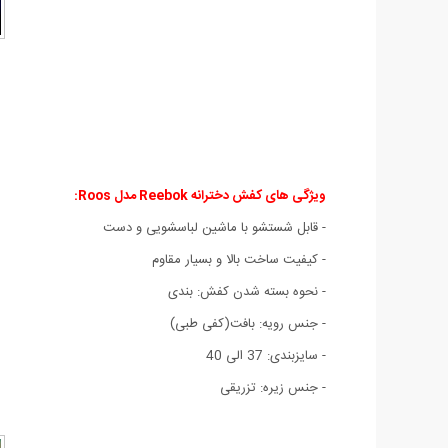
ویژگی های کفش دخترانه Reebok مدل Roos:
- قابل شستشو با ماشین لباسشویی و دست
- کیفیت ساخت بالا و بسیار مقاوم
- نحوه بسته شدن کفش: بندی
- جنس رویه: بافت(کفی طبی)
- سایزبندی: 37 الی 40
- جنس زیره: تزریقی