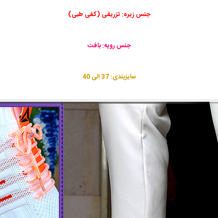
جنس زیره: تزریقی (کفی طبی)
جنس رویه: بافت
سایزبندی: 37 الی 40