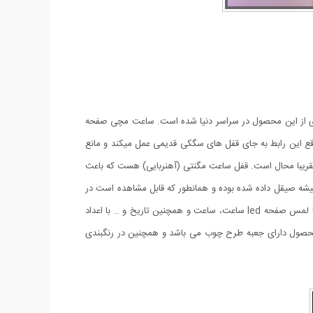
اه استقبال بی نظیری از این محصول در سراسر دنیا شده است. ساعت مچی صفحه
دارد. در واقع این رابط به جای قفل های سگکی قدیمی عمل میکند و مانع
قریبا محال است. قفل ساعت مگنتی (آهنربایی) هست که باعث
ز مچی مناسب باشه و نیاز به کوتاه یا بلند کردن بند توسط ساعت ساز نداشته باشد، جنس صفحه این ساعت تاچ مگنتی LED از شیشه صیقل داده شده بوده و همانطور که قابل مشاهده است در
اطراف به صورت منشور مانند و مثلثی در امده و از این رو زیبایی خاصی را هنگام بازتاب نور ایجاد می کند. ساعتها قابلیت لمسی دارند. به طوری که با لمس صفحه led ساعت، ساعت و همچنین تاریخ و .. با اعداد
 محصول دارای جعبه طرح چوب می باشد و همچنین در رنگبندی