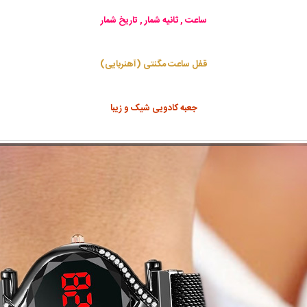
ساعت , ثانیه شمار , تاریخ شمار
قفل ساعت مگنتی (آهنربایی)
جعبه کادویی شیک و زیبا