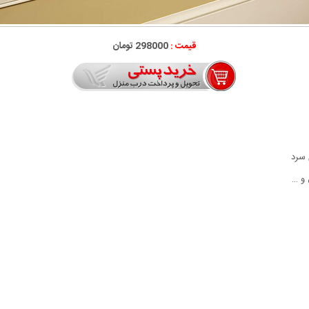
قیمت :
298000 تومان
 سرد
ق و …