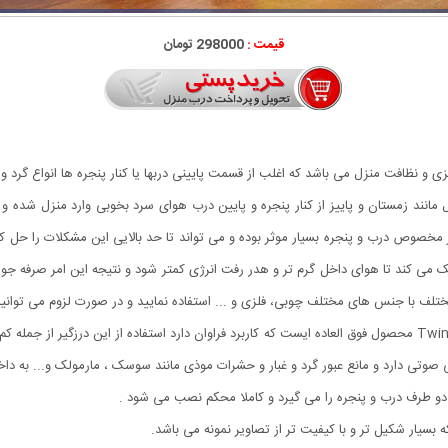
قیمت :
298000 تومان
زی و نظافت منزل می باشد که اغلب از قسمت پایینی دربها یا کنار پنجره ها انواع گرد 
مانند زمستان و پاییز از کنار پنجره و پایین درب هوای سرد بخوبی وارد منزل شده و
گیر مخصوص درب و پنجره بسیار موثر بوده و می تواند تا حد بالایی این مشکلات را حل
ک می کند تا هوای داخل گرم تر و هدر رفت انرژی کمتر شود و نتیجه این امر صرفه ج
تلف با جنس های مختلف چوبی، فلزی و ... استفاده نمایید و در صورت لزوم می توانید ای
بزنید) و از ان استفاده نمایید. درزگیر در و پنجره Twin Draft Guard محصول فوق العاده ایست که کاربرد فراوان دارد
 صوتی دارد و مانع عبور گرد و غبار و حشرات موذی مانند سوسک ، مارمولک و... به 
دو طرف درب و پنجره را می گیرد و کاملا محکم نصب می شود .
سیار شکیل تر و با کیفیت تر از تصاویر نمونه می باشد.