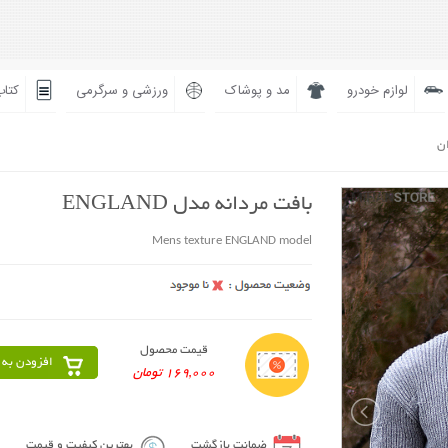
لوازم خودرو
مد و پوشاک
ورزشی و سرگرمی
کتاب
ان
بافت مردانه مدل ENGLAND
Mens texture ENGLAND model
قیمت محصول
افزودن به 
169,000 تومان
ضمانت بازگشت
بهترین کیفیت و قیمت