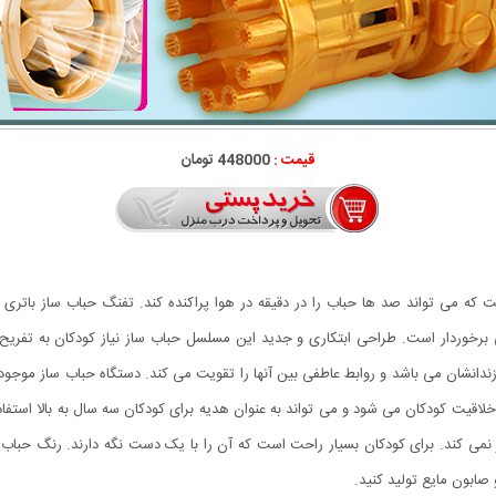
قیمت :
448000 تومان
 حباب ساز BUBBLE GUN دارای 8 سوراخ است که می تواند صد ها حباب را در دقیقه در هوا پراکنده کند. تفنگ 
وردار است. طراحی ابتکاری و جدید این مسلسل حباب ساز نیاز کودکان به تفریح را 
رزندانشان می باشد و روابط عاطفی بین آنها را تقویت می کند. دستگاه حباب ساز مو
Gatlin باعث توسعه ی تخیل و خلاقیت کودکان می شود و می تواند به عنوان هدیه برای کودکان سه سال 
ی کند. برای کودکان بسیار راحت است که آن را با یک دست نگه دارند. رنگ حباب 
 صابون مایع تولید کنید.