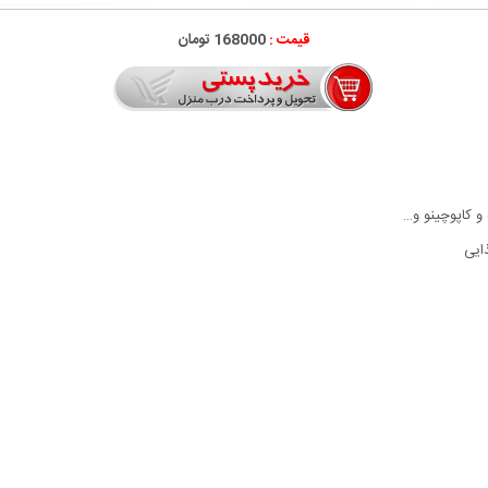
قیمت :
168000 تومان
ه و کاپوچینو و…
ذایی