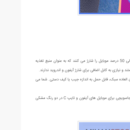
این پاوربانک ها می توانند نیاز شارژ شما را در زمان ضروری برآورده کنند. شارژر تلفن قابل حمل سبک و بامزه آیفون و تایپ C عمدتاً حداقل 10 الی 50 درصد موبایل را شارژ می کنند که به عنوان منبع تغذیه
و نیازی به کابل اضافی برای شارژ آیفون و اندروید ندارند.
 آویزان کردن روی حلقه کلید، بسیار کوچک و فوق العاده سبک، قابل حمل به اندازه جیب یا کیف دستی. شما می
این محصول دارای چراغ نشانگر LED می باشد که هنگام شارژ قرمز چشمک می زند، و پس از اتمام شارژ به طور خودکار آبی می شود. مینی پاوربانک جاسویچی برای موبایل های آیفون و تایپ C در دو رنگ مشکی