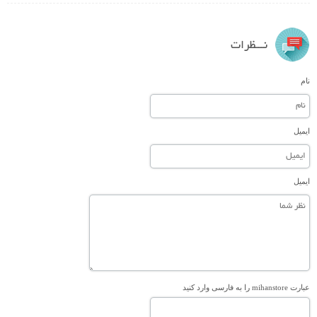
نـــظرات
نام
ایمیل
ایمیل
عبارت mihanstore را به فارسی وارد کنید