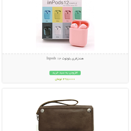
هندزفری بلوتوث Inpods 12
افزودن به سبد خرید
498000 تومان
نمایش توضیحات بیشتر