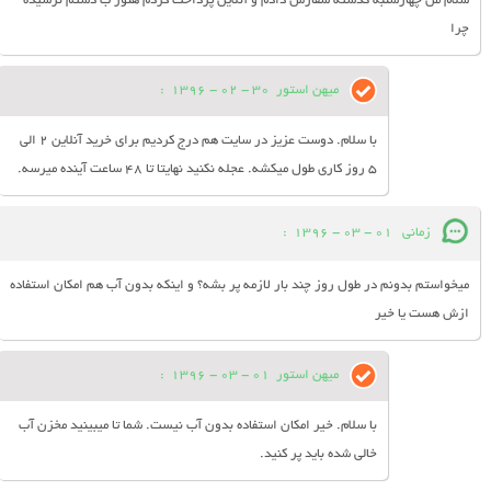
سلام من چهارشنبه گذشته سفارش دادم و آنلاین پرداخت کردم هنوز ب دستم نرسیده
چرا
میهن استور
30 - 02 - 1396
:
با سلام. دوست عزیز در سایت هم درج کردیم برای خرید آنلاین 2 الی
5 روز کاری طول میکشه. عجله نکنید نهایتا تا 48 ساعت آینده میرسه.
زمانی
01 - 03 - 1396
:
میخواستم بدونم در طول روز چند بار لازمه پر بشه؟ و اینکه بدون آب هم امکان استفاده
ازش هست یا خیر
میهن استور
01 - 03 - 1396
:
با سلام. خیر امکان استفاده بدون آب نیست. شما تا میبینید مخزن آب
خالی شده باید پر کنید.