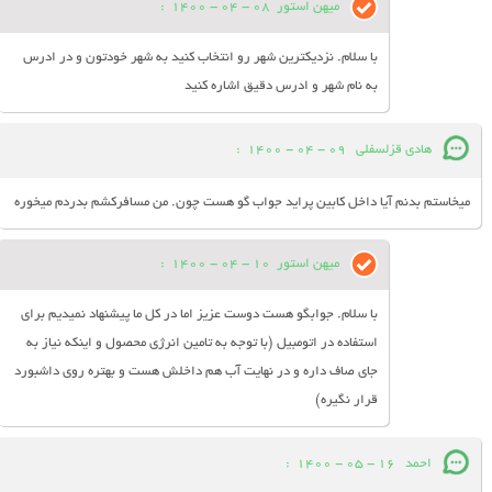
میهن استور
08 - 04 - 1400
:
با سلام. نزدیکترین شهر رو انتخاب کنید به شهر خودتون و در ادرس
به نام شهر و ادرس دقیق اشاره کنید
هادی قزلسفلی
09 - 04 - 1400
:
میخاستم بدنم آیا داخل کابین پراید جواب گو هست چون. من مسافرکشم بدردم میخوره
میهن استور
10 - 04 - 1400
:
با سلام. جوابگو هست دوست عزیز اما در کل ما پیشنهاد نمیدیم برای
استفاده در اتومبیل (با توجه به تامین انرژی محصول و اینکه نیاز به
جای صاف داره و در نهایت آب هم داخلش هست و بهتره روی داشبورد
قرار نگیره)
احمد
16 - 05 - 1400
: