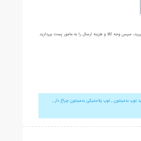
د، سپس وجه کالا و هزینه ارسال را به مامور پست بپردازید.
د توپ بدمینتون
,
توپ پلاستیکی بدمینتون چراغ دار
,