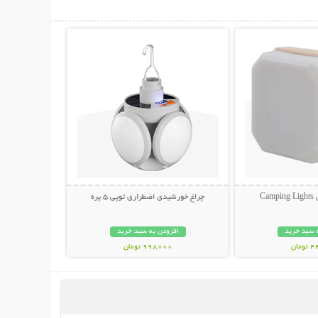
حات بیشتر
نمایش توضیحات بیشتر
چراغ خورشیدی اضطراری توپی 5 پره
 سبد خرید
افزودن به سبد خرید
مان
998000 تومان