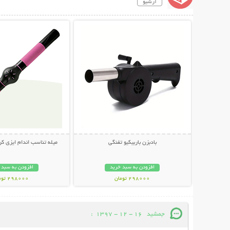
آرشیو
نمایش توضیحات بیشتر
نمایش توضیحات 
بادبزن باربیکیو تفنگی
میله تناسب اندام ایزی کرو sy Curves
افزودن به سبد خرید
افزودن به سبد 
298000 تومان
298000 تومان
جمشید
16 - 12 - 1397
: