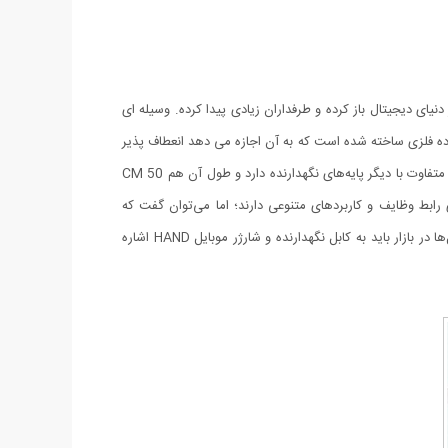
 وجود دارد ، اما یک کابل انعطاف پذیر جدید به نام کابل نگهدارنده و شارژر موبایل HAND ، سفر خود را در دنیای دیجیتال باز کرده و طرفداران زیادی پیدا کرده. وسیله ای
ی آیفون و اندروید به شما ارائه میشود. کابل نگهدارنده و شارژر موبایل HAND با استفاده از یک ماده فلزی ساخته شده است که به آن اجازه می دهد انعطاف پذیر
و در عین حال هنوز به اندازه کافی قوی باشد تا وزن یک iPhone و گوشی های اندروید را تحمل کند. کابل نگهدارنده و شارژر موبایل HAND ظاهری متفاوت با دیگر پایه‌های نگهدارنده دارد و طول آن هم 50 CM
 رابط وظایف و کاربردهای متنوعی دارند؛ اما می‌توان گفت که
شایع‌ترین و رایج‌ترین کاربرد آن‌ها برای کاربران، انتقال اطلاعات از دستگاه‌های هوشمند به کامپیوتر یا برای شارژ باتری آن‌هاست. از متداول‌ترین کابل‌ها در بازار باید به کابل نگهدارنده و شارژر موبایل HAND اشاره